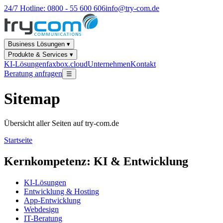
24/7 Hotline: 0800 - 55 600 606
info@try-com.de
Business Lösungen ▾
Produkte & Services ▾
KI-Lösungen
faxbox.cloud
Unternehmen
Kontakt
Beratung anfragen
☰
Sitemap
Übersicht aller Seiten auf try-com.de
Startseite
Kernkompetenz: KI & Entwicklung
KI-Lösungen
Entwicklung & Hosting
App-Entwicklung
Webdesign
IT-Beratung