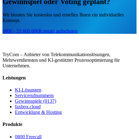
Gewinnspiel oder Voting geplant?
Wir beraten Sie kostenlos und erstellen Ihnen ein individuelles
Konzept.
0800 - 55 600 606
Kontakt aufnehmen
TryCom – Anbieter von Telekommunikationslösungen,
Mehrwertdiensten und KI-gestützter Prozessoptimierung für
Unternehmen.
Leistungen
KI-Lösungen
Servicerufnummern
Gewinnspiele (0137)
faxbox.cloud
Entwicklung & Hosting
Produkte
0800 Freecall