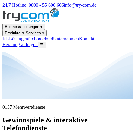
24/7 Hotline: 0800 - 55 600 606
info@try-com.de
Business Lösungen ▾
Produkte & Services ▾
KI-Lösungen
faxbox.cloud
Unternehmen
Kontakt
Beratung anfragen
☰
0137 Mehrwertdienste
Gewinnspiele & interaktive
Telefondienste